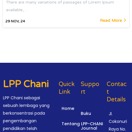
There are many variations of passages of Lorem Ipsum
available,…
Read More
29
NOV, 24
LPP Chani
Quick
Suppo
Contac
Link
Rt
T
LPP Chani sebagai
Details
sebuah lembaga yang
Home
berkonsentrasi pada
Buku
Jl.
pengembangan
Cokonuri
Tentang LPP-CHANI
Journal
pendidikan telah
Raya No.